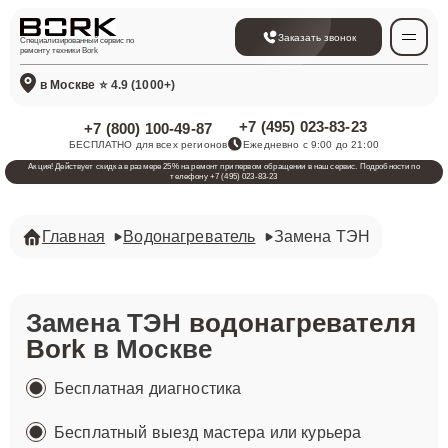
Заказать звонок
Специализированный сервис по
ремонту техники Bork
в Москве
⭐ 4.9 (1000+)
+7 (495) 023-83-23
+7 (800) 100-49-87
БЕСПЛАТНО для всех регионов
Ежедневно с 9:00 до 21:00
Акция! Действует скидка в размере 25% на ремонт при первом обращении в наш сервис. Подробности по
телефону +7 (495) 023-83-23
Главная
Водонагреватель
Замена ТЭН
Замена ТЭН
водонагревателя
Bork
в Москве
Бесплатная диагностика
Бесплатный выезд мастера или курьера