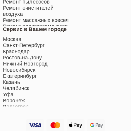
Ремонт пылесосов
Ремонт очистителей
воздуха
Ремонт массажных кресел
Ремонт электросамокатов
Сервис в Вашем городе
Ремонт индукционных плит
Ремонт роботов-пылесосов
Москва
Ремонт гладильных систем
Санкт-Петербург
Ремонт отпаривателей
Краснодар
Ремонт вертикальных
Ростов-на-Дону
пылесосов
Нижний Новгород
Новосибирск
Екатеринбург
Казань
Челябинск
Уфа
Воронеж
Волгоград
Барнаул
Ижевск
Тольятти