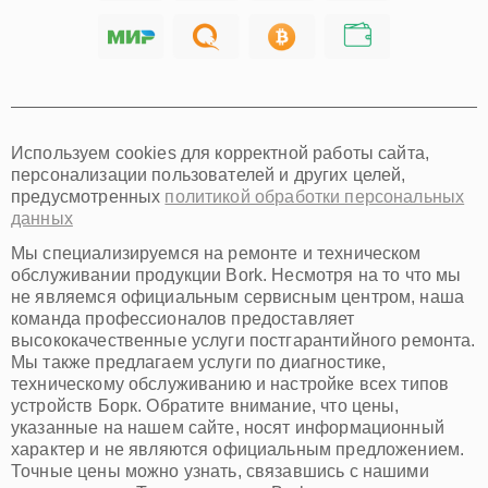
Ярославль
Саратов
Хабаровск
Томск
Тюмень
Иркутск
Самара
Используем cookies для корректной работы сайта,
Омск
персонализации пользователей и других целей,
Красноярск
предусмотренных
политикой обработки персональных
Пермь
данных
Ульяновск
Киров
Мы специализируемся на ремонте и техническом
Архангельск
обслуживании продукции Bork. Несмотря на то что мы
Астрахань
не являемся официальным сервисным центром, наша
команда профессионалов предоставляет
Белгород
высококачественные услуги постгарантийного ремонта.
Благовещенск
Мы также предлагаем услуги по диагностике,
Брянск
техническому обслуживанию и настройке всех типов
Владивосток
устройств Борк. Обратите внимание, что цены,
Владикавказ
указанные на нашем сайте, носят информационный
Владимир
характер и не являются официальным предложением.
Волжский
Точные цены можно узнать, связавшись с нашими
Вологда