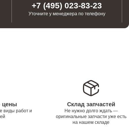
от 1100
+7 (495) 023-83-23
Уточните у менеджера по телефону
от 1250
от 500
от 550
от 450
е цены
Склад запчастей
е виды работ и
Не нужно долго ждать —
тей
оригинальные запчасти уже есть
на нашем складе
от 1000