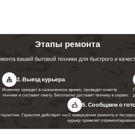
ревателей Bork
ция протечек водонагревателей
110
Этапы ремонта
 мембраны водонагревателей Bork
40
монта вашей бытовой техники для быстрого и качес
анода водонагревателей Bork
80
2. Выезд курьера
Инженер приедет в назначенное время, проведет осмотр
 термопредохранителя
техники и составит смету. Бесплатно доставит технику в сервис.
90
ревателей Bork
5. Сообщаем о гот
арантию. Гарантия действует на
О завершении ремонта и тестиро
курьер привезет отремонтированн
предохранительного клапана
80
ревателей Bork