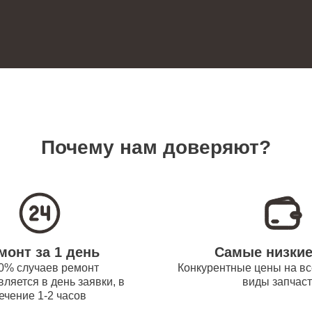
60
ревателей Bork
 платы управления
110
новление) водонагревателей Bork
замена датчика температуры
110
ревателей Bork
Почему нам доверяют?
прокладки водонагревателей Bork
60
 модуля управления
90
монт за 1 день
Самые низки
ревателей Bork
0% случаев ремонт
Конкурентные цены на вс
ляется в день заявки, в
виды запчас
ечение 1-2 часов
труб поступления воды
80