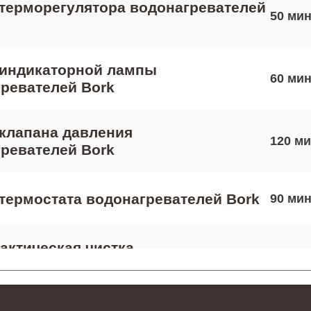
терморегулятора водонагревателей
50
 индикаторной лампы
60
ревателей Bork
клапана давления
120
ревателей Bork
термостата водонагревателей Bork
90
ктическая чистка
80
ревателей Bork
 платы управления