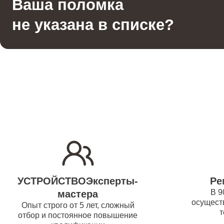
Ваша поломка
Гладильная система
водонаг
не указана в списке?
Отпариватель
Ремонт
(восста
Вертикальный пылесос
Ремонт/
водонаг
Ремонт 
Ремонт
УСТРОЙСТВОЭксперты-
Ре
водонаг
В 9
мастера
осуществ
Опыт строго от 5 лет, сложный
т
отбор и постоянное повышение
Ремонт 