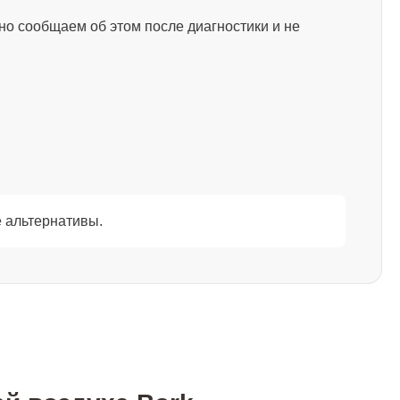
1200
но сообщаем об этом после диагностики и не
700
1000
700
 альтернативы.