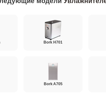
следующие модели
Увлажнителе
h
Bork H701
Bork A705