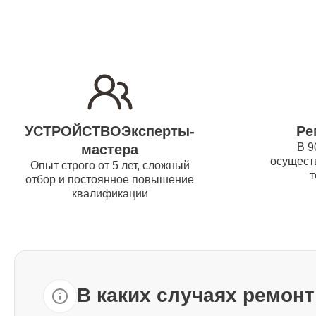
Ремонт нагревательного элемента
Bork
Ремонт шнура питания Bork
УСТРОЙСТВОЭксперты-
Ре
В 9
мастера
Декальцинация Bork
осуществ
Опыт строго от 5 лет, сложный
т
отбор и постоянное повышение
квалификации
Ремонт двигателя Bork
Ремонт выключателей Bork
В каких случаях ремон