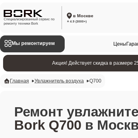
в Москве
Специализированный сервис по
⭐ 4.9 (3000+)
ремонту техники Bork
Мы ремонтируем
Цены
Гара
Акция! Действует скидка в размере 
Главная
Увлажнитель воздуха
Q700
Ремонт увлажните
Bork Q700
в Москв