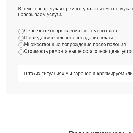
Ремонт платы управления
(восстановление) Bork
В некоторых случаях ремонт увлажнителя воздуха 
навязываем услуги.
Ремонт платы управления Bork
Серьёзные повреждения системной платы
Последствия сильного попадания влаги
Множественные повреждения после падения
Ремонт контроллера питания Bork
Стоимость ремонта выше остаточной цены устр
Ремонт платы преобразователя Bork
В таких ситуациях мы заранее информируем кли