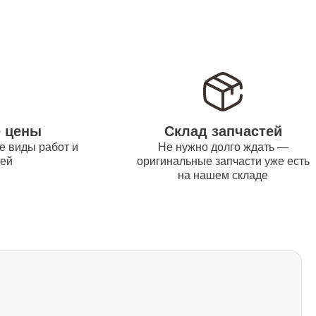
1100
600
е цены
Склад запчастей
е виды работ и
Не нужно долго ждать —
900
тей
оригинальные запчасти уже есть
на нашем складе
950
600