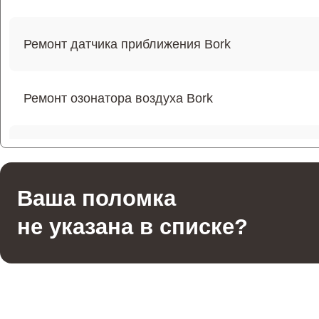
Ремонт датчика приближения Bork
Ремонт озонатора воздуха Bork
Ремонт бака для воды Bork
Ваша поломка
Ремонт фильтров Bork
не указана в списке?
Ремонт вентилятора Bork
Ремонт испарителя Bork