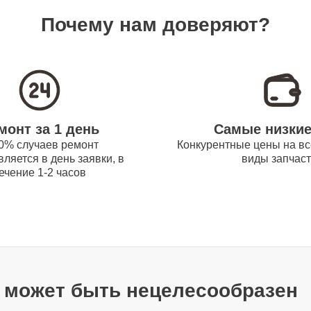
Почему нам доверяют?
от 50
от 60
монт за 1 день
Самые низки
0% случаев ремонт
Конкурентные цены на вс
от 90
ляется в день заявки, в
виды запчас
ечение 1-2 часов
от 50
от 70
т может быть нецелесообразен