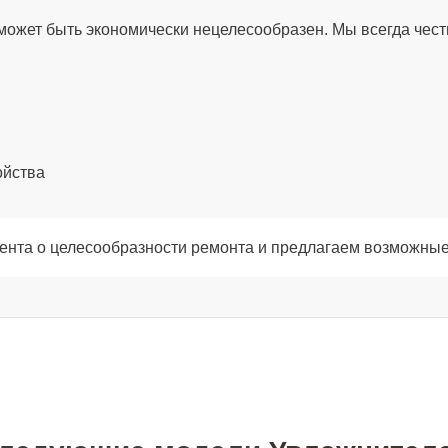
от 110
может быть экономически нецелесообразен. Мы всегда чест
от 100
от 60
ойства
от 50
ента о целесообразности ремонта и предлагаем возможные