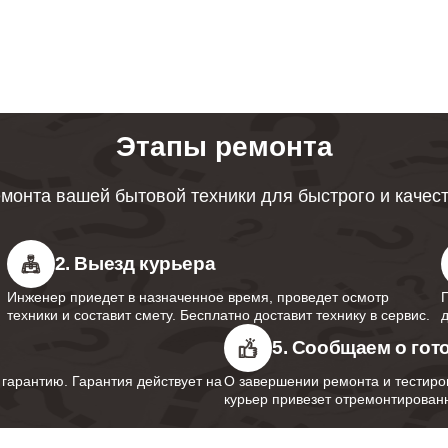
ревателей Bork
ция протечек водонагревателей
50
Этапы ремонта
 мембраны водонагревателей Bork
100
монта вашей бытовой техники для быстрого и качес
анода водонагревателей Bork
100
2. Выезд курьера
Инженер приедет в назначенное время, проведет осмотр
 термопредохранителя
техники и составит смету. Бесплатно доставит технику в сервис.
70
ревателей Bork
5. Сообщаем о гот
арантию. Гарантия действует на
О завершении ремонта и тестиро
курьер привезет отремонтированн
предохранительного клапана
120
ревателей Bork