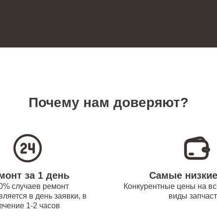
70
ревателей Bork
 платы управления
90
новление) водонагревателей Bork
замена датчика температуры
110
ревателей Bork
Почему нам доверяют?
прокладки водонагревателей Bork
80
 модуля управления
40
монт за 1 день
Самые низки
ревателей Bork
0% случаев ремонт
Конкурентные цены на вс
ляется в день заявки, в
виды запчас
ечение 1-2 часов
труб поступления воды
90