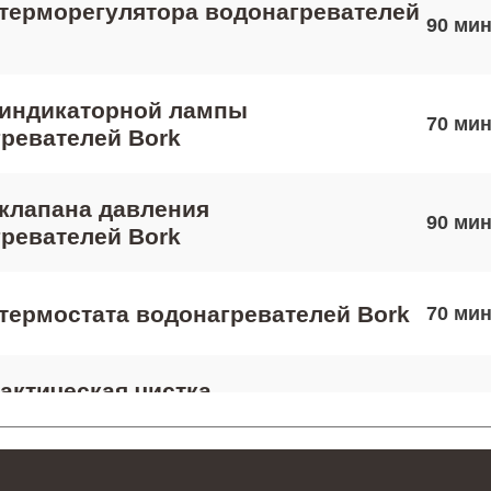
терморегулятора водонагревателей
90
 индикаторной лампы
70
ревателей Bork
клапана давления
90
ревателей Bork
термостата водонагревателей Bork
70
ктическая чистка
50
ревателей Bork
 платы управления