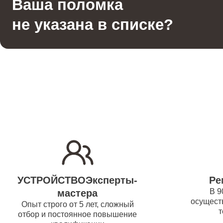
Ваша поломка
Гладильная система
водонаг
не указана в списке?
Отпариватель
Ремонт
(восста
Вертикальный пылесос
Ремонт/
водонаг
Ремонт 
Ремонт
УСТРОЙСТВОЭксперты-
Ре
водонаг
В 9
мастера
осуществ
Опыт строго от 5 лет, сложный
т
отбор и постоянное повышение
Ремонт 