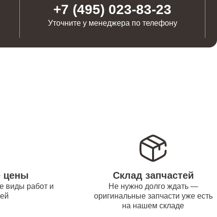
от 1100
+7 (495) 023-83-23
Уточните у менеджера по телефону
от 1250
от 500
от 550
от 450
е цены
Склад запчастей
е виды работ и
Не нужно долго ждать —
тей
оригинальные запчасти уже есть
на нашем складе
от 1000