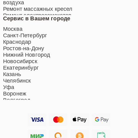
воздуха
Ремонт массажных кресел
Ремонт электросамокатов
Сервис в Вашем городе
Ремонт индукционных плит
Ремонт роботов-пылесосов
Москва
Ремонт гладильных систем
Санкт-Петербург
Ремонт отпаривателей
Краснодар
Ремонт вертикальных
Ростов-на-Дону
пылесосов
Нижний Новгород
Новосибирск
Екатеринбург
Казань
Челябинск
Уфа
Воронеж
Волгоград
Барнаул
Ижевск
Тольятти
Ярославль
Саратов