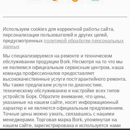
Хабаровск
Томск
Тюмень
Иркутск
Самара
Используем cookies для корректной работы сайта,
Омск
персонализации пользователей и других целей,
Красноярск
предусмотренных
политикой обработки персональных
Пермь
данных
Ульяновск
Киров
Мы специализируемся на ремонте и техническом
Архангельск
обслуживании продукции Bork. Несмотря на то что мы
Астрахань
не являемся официальным сервисным центром, наша
команда профессионалов предоставляет
Белгород
высококачественные услуги постгарантийного ремонта.
Благовещенск
Мы также предлагаем услуги по диагностике,
Брянск
техническому обслуживанию и настройке всех типов
Владивосток
устройств Борк. Обратите внимание, что цены,
Владикавказ
указанные на нашем сайте, носят информационный
Владимир
характер и не являются официальным предложением.
Волжский
Точные цены можно узнать, связавшись с нашими
Вологда
менеджерами. Торговая марка Bork, упомянутая на
Грозный
нашем сайте, зарегистрирована и используется нами
Иваново