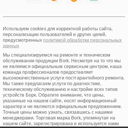
Хабаровск
Томск
Тюмень
Иркутск
Самара
Используем cookies для корректной работы сайта,
Омск
персонализации пользователей и других целей,
Красноярск
предусмотренных
политикой обработки персональных
Пермь
данных
Ульяновск
Киров
Мы специализируемся на ремонте и техническом
Архангельск
обслуживании продукции Bork. Несмотря на то что мы
Астрахань
не являемся официальным сервисным центром, наша
команда профессионалов предоставляет
Белгород
высококачественные услуги постгарантийного ремонта.
Благовещенск
Мы также предлагаем услуги по диагностике,
Брянск
техническому обслуживанию и настройке всех типов
Владивосток
устройств Борк. Обратите внимание, что цены,
Владикавказ
указанные на нашем сайте, носят информационный
Владимир
характер и не являются официальным предложением.
Волжский
Точные цены можно узнать, связавшись с нашими
Вологда
менеджерами. Торговая марка Bork, упомянутая на
Грозный
нашем сайте, зарегистрирована и используется нами
Иваново