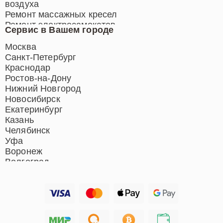
воздуха
Ремонт массажных кресел
Ремонт электросамокатов
Сервис в Вашем городе
Ремонт индукционных плит
Ремонт роботов-пылесосов
Москва
Ремонт гладильных систем
Санкт-Петербург
Ремонт отпаривателей
Краснодар
Ремонт вертикальных
Ростов-на-Дону
пылесосов
Нижний Новгород
Новосибирск
Екатеринбург
Казань
Челябинск
Уфа
Воронеж
Волгоград
Барнаул
Ижевск
Тольятти
Ярославль
Саратов