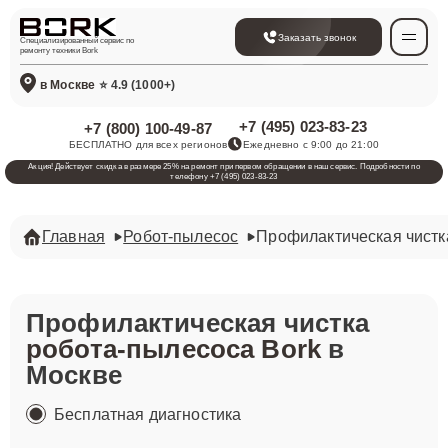
Заказать звонок
Специализированный сервис по
ремонту техники Bork
в Москве
⭐ 4.9 (1000+)
+7 (495) 023-83-23
+7 (800) 100-49-87
БЕСПЛАТНО для всех регионов
Ежедневно с 9:00 до 21:00
Акция! Действует скидка в размере 25% на ремонт при первом обращении в наш сервис. Подробности по
телефону +7 (495) 023-83-23
Главная
Робот-пылесос
Профилактическая чистк
Профилактическая чистка
робота-пылесоса Bork
в
Москве
Бесплатная диагностика