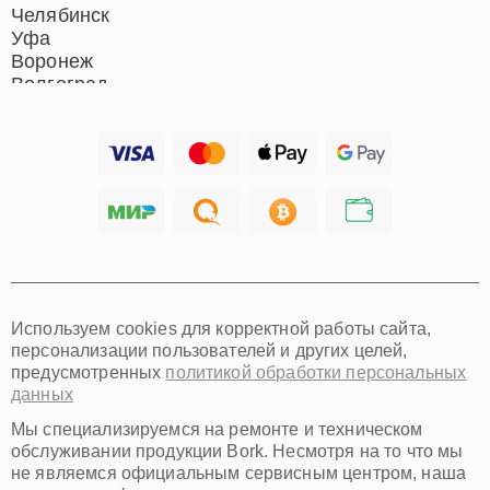
Челябинск
Уфа
Воронеж
Волгоград
Барнаул
Ижевск
Тольятти
Ярославль
Саратов
Хабаровск
Томск
Тюмень
Иркутск
Самара
Используем cookies для корректной работы сайта,
Омск
персонализации пользователей и других целей,
Красноярск
предусмотренных
политикой обработки персональных
Пермь
данных
Ульяновск
Киров
Мы специализируемся на ремонте и техническом
Архангельск
обслуживании продукции Bork. Несмотря на то что мы
Астрахань
не являемся официальным сервисным центром, наша