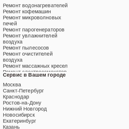
Ремонт водонагревателей
Ремонт кофемашин
Ремонт микроволновых
печей
Ремонт парогенераторов
Ремонт увлажнителей
воздуха
Ремонт пылесосов
Ремонт очистителей
воздуха
Ремонт массажных кресел
Ремонт электросамокатов
Сервис в Вашем городе
Ремонт индукционных плит
Ремонт роботов-пылесосов
Москва
Ремонт гладильных систем
Санкт-Петербург
Ремонт отпаривателей
Краснодар
Ремонт вертикальных
Ростов-на-Дону
пылесосов
Нижний Новгород
Новосибирск
Екатеринбург
Казань