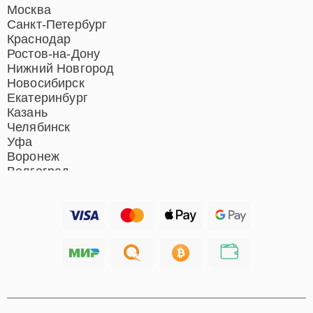
Ремонт роботов-пылесосов
Москва
Ремонт гладильных систем
Санкт-Петербург
Ремонт отпаривателей
Краснодар
Ремонт вертикальных
Ростов-на-Дону
пылесосов
Нижний Новгород
Новосибирск
Екатеринбург
Казань
Челябинск
Уфа
Воронеж
Волгоград
Барнаул
Ижевск
Тольятти
Ярославль
Саратов
Хабаровск
Томск
Тюмень
Иркутск