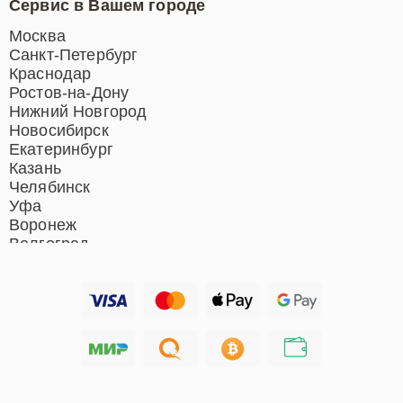
Сервис в Вашем городе
Ремонт индукционных плит
Ремонт роботов-пылесосов
Москва
Ремонт гладильных систем
Санкт-Петербург
Ремонт отпаривателей
Краснодар
Ремонт вертикальных
Ростов-на-Дону
пылесосов
Нижний Новгород
Новосибирск
Екатеринбург
Казань
Челябинск
Уфа
Воронеж
Волгоград
Барнаул
Ижевск
Тольятти
Ярославль
Саратов
Хабаровск
Томск
Тюмень