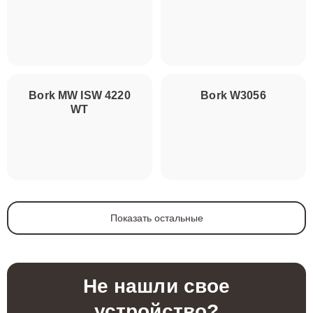
Bork MW ISW 4220
Bork W3056
WT
Показать остальные
Не нашли свое
устройство?