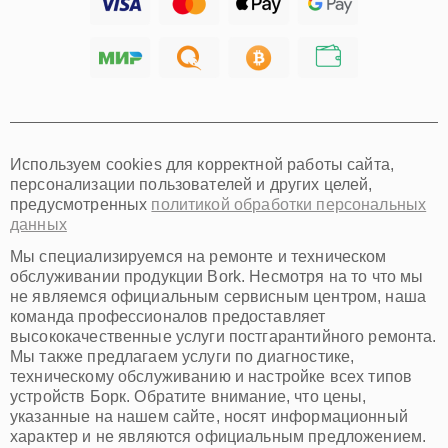
Тольятти
Ярославль
Саратов
Хабаровск
Томск
Тюмень
Иркутск
Самара
Используем cookies для корректной работы сайта,
Омск
персонализации пользователей и других целей,
Красноярск
предусмотренных
политикой обработки персональных
Пермь
данных
Ульяновск
Киров
Мы специализируемся на ремонте и техническом
Архангельск
обслуживании продукции Bork. Несмотря на то что мы
Астрахань
не являемся официальным сервисным центром, наша
команда профессионалов предоставляет
Белгород
высококачественные услуги постгарантийного ремонта.
Благовещенск
Мы также предлагаем услуги по диагностике,
Брянск
техническому обслуживанию и настройке всех типов
Владивосток
устройств Борк. Обратите внимание, что цены,
Владикавказ
указанные на нашем сайте, носят информационный
Владимир
характер и не являются официальным предложением.
Волжский