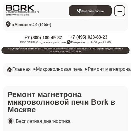
Заказать звонок
Специализированный сервис по
ремонту техники Bork
в Москве
⭐ 4.9 (1000+)
+7 (495) 023-83-23
+7 (800) 100-49-87
БЕСПЛАТНО для всех регионов
Ежедневно с 9:00 до 21:00
Акция! Действует скидка в размере 25% на ремонт при первом обращении в наш сервис. Подробности по
телефону +7 (495) 023-83-23
Главная
Микроволновая печь
Ремонт магнетрона
Ремонт магнетрона
микроволновой печи Bork
в
Москве
Бесплатная диагностика