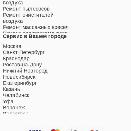
воздуха
Ремонт пылесосов
Ремонт очистителей
воздуха
Ремонт массажных кресел
Ремонт электросамокатов
Сервис в Вашем городе
Ремонт индукционных плит
Ремонт роботов-пылесосов
Москва
Ремонт гладильных систем
Санкт-Петербург
Ремонт отпаривателей
Краснодар
Ремонт вертикальных
Ростов-на-Дону
пылесосов
Нижний Новгород
Новосибирск
Екатеринбург
Казань
Челябинск
Уфа
Воронеж
Волгоград
Барнаул
Ижевск