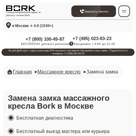
Заказать звонок
Специализированный сервис по
ремонту техники Bork
в Москве
⭐ 4.9 (1000+)
+7 (495) 023-83-23
+7 (800) 100-49-87
БЕСПЛАТНО для всех регионов
Ежедневно с 9:00 до 21:00
Акция! Действует скидка в размере 25% на ремонт при первом обращении в наш сервис. Подробности по
телефону +7 (495) 023-83-23
Главная
Массажное кресло
Замена замка
Замена замка
массажного
кресла Bork
в Москве
Бесплатная диагностика
Бесплатный выезд мастера или курьера