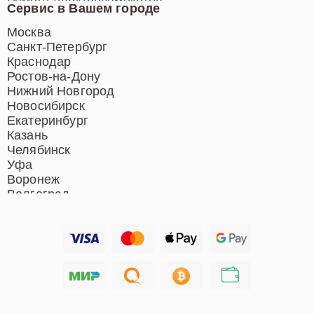
Ремонт электросамокатов
Сервис в Вашем городе
Ремонт индукционных плит
Ремонт роботов-пылесосов
Москва
Ремонт гладильных систем
Санкт-Петербург
Ремонт отпаривателей
Краснодар
Ремонт вертикальных
Ростов-на-Дону
пылесосов
Нижний Новгород
Новосибирск
Екатеринбург
Казань
Челябинск
Уфа
Воронеж
Волгоград
Барнаул
Ижевск
Тольятти
Ярославль
Саратов
Хабаровск
Томск
Тюмень