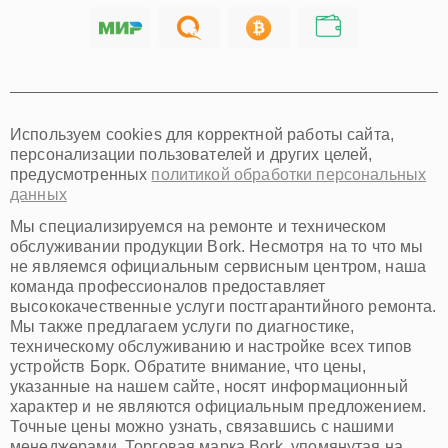
Саратов
Хабаровск
Томск
Тюмень
Иркутск
Самара
Используем cookies для корректной работы сайта,
Омск
персонализации пользователей и других целей,
Красноярск
предусмотренных
политикой обработки персональных
Пермь
данных
Ульяновск
Киров
Мы специализируемся на ремонте и техническом
Архангельск
обслуживании продукции Bork. Несмотря на то что мы
Астрахань
не являемся официальным сервисным центром, наша
команда профессионалов предоставляет
Белгород
высококачественные услуги постгарантийного ремонта.
Благовещенск
Мы также предлагаем услуги по диагностике,
Брянск
техническому обслуживанию и настройке всех типов
Владивосток
устройств Борк. Обратите внимание, что цены,
Владикавказ
указанные на нашем сайте, носят информационный
Владимир
характер и не являются официальным предложением.
Волжский
Точные цены можно узнать, связавшись с нашими
Вологда
менеджерами. Торговая марка Bork, упомянутая на