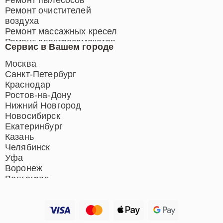
Ремонт очистителей
воздуха
Ремонт массажных кресел
Ремонт электросамокатов
Сервис в Вашем городе
Ремонт индукционных плит
Ремонт роботов-пылесосов
Москва
Ремонт гладильных систем
Санкт-Петербург
Ремонт отпаривателей
Краснодар
Ремонт вертикальных
Ростов-на-Дону
пылесосов
Нижний Новгород
Новосибирск
Екатеринбург
Казань
Челябинск
Уфа
Воронеж
Волгоград
Барнаул
Ижевск
Тольятти
Ярославль