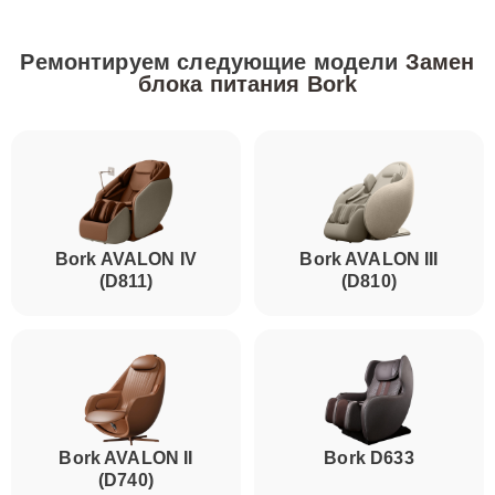
Ремонтируем следующие модели
Замен
блока питания Bork
Bork AVALON IV
Bork AVALON III
(D811)
(D810)
Bork AVALON II
Bork D633
(D740)