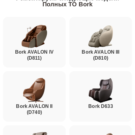
Полных ТО Bork
Bork AVALON IV
Bork AVALON III
(D811)
(D810)
Bork AVALON II
Bork D633
(D740)