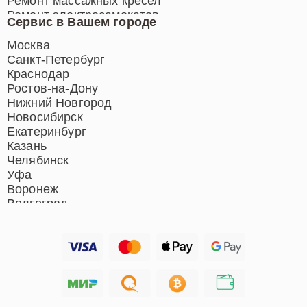
Ремонт массажных кресел
Ремонт электросамокатов
Сервис в Вашем городе
Ремонт индукционных плит
Ремонт роботов-пылесосов
Москва
Ремонт гладильных систем
Санкт-Петербург
Ремонт отпаривателей
Краснодар
Ремонт вертикальных
Ростов-на-Дону
пылесосов
Нижний Новгород
Новосибирск
Екатеринбург
Казань
Челябинск
Уфа
Воронеж
Волгоград
Барнаул
Ижевск
Тольятти
Ярославль
Саратов
Хабаровск
Томск