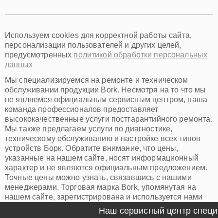
Тюмень
Иркутск
Самара
Используем cookies для корректной работы сайта,
Омск
персонализации пользователей и других целей,
Красноярск
предусмотренных
политикой обработки персональных
Пермь
данных
Ульяновск
Киров
Мы специализируемся на ремонте и техническом
Архангельск
обслуживании продукции Bork. Несмотря на то что мы
Астрахань
не являемся официальным сервисным центром, наша
команда профессионалов предоставляет
Белгород
высококачественные услуги постгарантийного ремонта.
Благовещенск
Мы также предлагаем услуги по диагностике,
Брянск
техническому обслуживанию и настройке всех типов
Владивосток
устройств Борк. Обратите внимание, что цены,
Владикавказ
указанные на нашем сайте, носят информационный
Владимир
характер и не являются официальным предложением.
Волжский
Точные цены можно узнать, связавшись с нашими
Вологда
менеджерами. Торговая марка Bork, упомянутая на
Грозный
нашем сайте, зарегистрирована и используется нами
Иваново
исключительно для информационных целей.
Наш сервисный центр специал
Йошкар-Ола