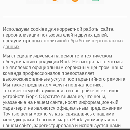
Хабаровск
Томск
Тюмень
Иркутск
Самара
Используем cookies для корректной работы сайта,
Омск
персонализации пользователей и других целей,
Красноярск
предусмотренных
политикой обработки персональных
Пермь
данных
Ульяновск
Киров
Мы специализируемся на ремонте и техническом
Архангельск
обслуживании продукции Bork. Несмотря на то что мы
Астрахань
не являемся официальным сервисным центром, наша
команда профессионалов предоставляет
Белгород
высококачественные услуги постгарантийного ремонта.
Благовещенск
Мы также предлагаем услуги по диагностике,
Брянск
техническому обслуживанию и настройке всех типов
Владивосток
устройств Борк. Обратите внимание, что цены,
Владикавказ
указанные на нашем сайте, носят информационный
Владимир
характер и не являются официальным предложением.
Волжский
Точные цены можно узнать, связавшись с нашими
Вологда
менеджерами. Торговая марка Bork, упомянутая на
Грозный
нашем сайте, зарегистрирована и используется нами
Иваново