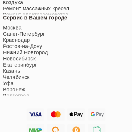
воздуха
Ремонт массажных кресел
Ремонт электросамокатов
Сервис в Вашем городе
Ремонт индукционных плит
Ремонт роботов-пылесосов
Москва
Ремонт гладильных систем
Санкт-Петербург
Ремонт отпаривателей
Краснодар
Ремонт вертикальных
Ростов-на-Дону
пылесосов
Нижний Новгород
Новосибирск
Екатеринбург
Казань
Челябинск
Уфа
Воронеж
Волгоград
Барнаул
Ижевск
Тольятти
Ярославль
Саратов