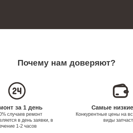
60
ревателей Bork
 платы управления
90
новление) водонагревателей Bork
замена датчика температуры
70
ревателей Bork
Почему нам доверяют?
прокладки водонагревателей Bork
60
 модуля управления
80
монт за 1 день
Самые низки
ревателей Bork
0% случаев ремонт
Конкурентные цены на вс
ляется в день заявки, в
виды запчас
ечение 1-2 часов
труб поступления воды
120