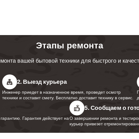
ревателей Bork
ция протечек водонагревателей
100
Этапы ремонта
 мембраны водонагревателей Bork
70
монта вашей бытовой техники для быстрого и качес
анода водонагревателей Bork
60
2. Выезд курьера
Инженер приедет в назначенное время, проведет осмотр
 термопредохранителя
техники и составит смету. Бесплатно доставит технику в сервис.
100
ревателей Bork
5. Сообщаем о гот
арантию. Гарантия действует на
О завершении ремонта и тестиро
курьер привезет отремонтированн
предохранительного клапана
40
ревателей Bork