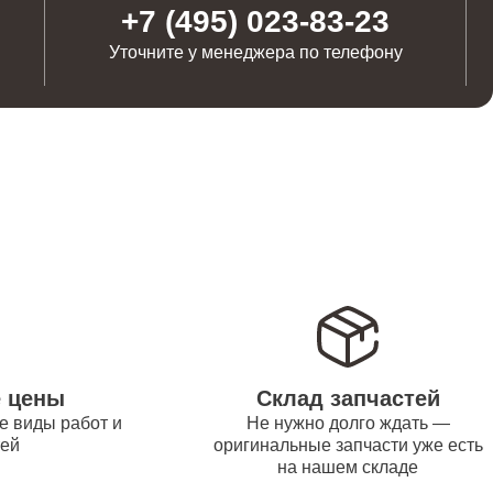
от 1100
+7 (495) 023-83-23
Уточните у менеджера по телефону
от 1250
от 500
от 550
от 450
е цены
Склад запчастей
е виды работ и
Не нужно долго ждать —
тей
оригинальные запчасти уже есть
на нашем складе
от 1000