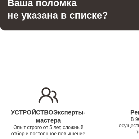
Ваша поломка
Гладильная система
водонаг
не указана в списке?
Отпариватель
Ремонт
(восста
Вертикальный пылесос
Ремонт/
водонаг
Ремонт 
Ремонт
УСТРОЙСТВОЭксперты-
Ре
водонаг
В 9
мастера
осуществ
Опыт строго от 5 лет, сложный
т
отбор и постоянное повышение
Ремонт 