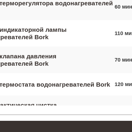
терморегулятора водонагревателей
60
 индикаторной лампы
110
ревателей Bork
клапана давления
70
ревателей Bork
термостата водонагревателей Bork
120
ктическая чистка
110
ревателей Bork
 платы управления