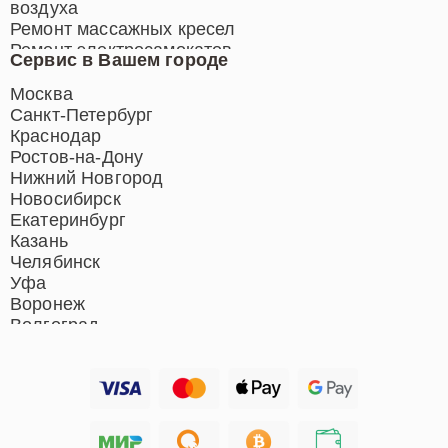
воздуха
Ремонт массажных кресел
Ремонт электросамокатов
Сервис в Вашем городе
Ремонт индукционных плит
Ремонт роботов-пылесосов
Москва
Ремонт гладильных систем
Санкт-Петербург
Ремонт отпаривателей
Краснодар
Ремонт вертикальных
Ростов-на-Дону
пылесосов
Нижний Новгород
Новосибирск
Екатеринбург
Казань
Челябинск
Уфа
Воронеж
Волгоград
Барнаул
Ижевск
Тольятти
Ярославль
Саратов