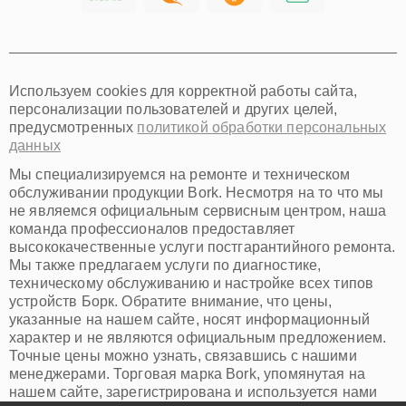
Хабаровск
Томск
Тюмень
Иркутск
Самара
Используем cookies для корректной работы сайта,
Омск
персонализации пользователей и других целей,
Красноярск
предусмотренных
политикой обработки персональных
Пермь
данных
Ульяновск
Киров
Мы специализируемся на ремонте и техническом
Архангельск
обслуживании продукции Bork. Несмотря на то что мы
Астрахань
не являемся официальным сервисным центром, наша
команда профессионалов предоставляет
Белгород
высококачественные услуги постгарантийного ремонта.
Благовещенск
Мы также предлагаем услуги по диагностике,
Брянск
техническому обслуживанию и настройке всех типов
Владивосток
устройств Борк. Обратите внимание, что цены,
Владикавказ
указанные на нашем сайте, носят информационный
Владимир
характер и не являются официальным предложением.
Волжский
Точные цены можно узнать, связавшись с нашими
Вологда
менеджерами. Торговая марка Bork, упомянутая на
Грозный
нашем сайте, зарегистрирована и используется нами
Иваново