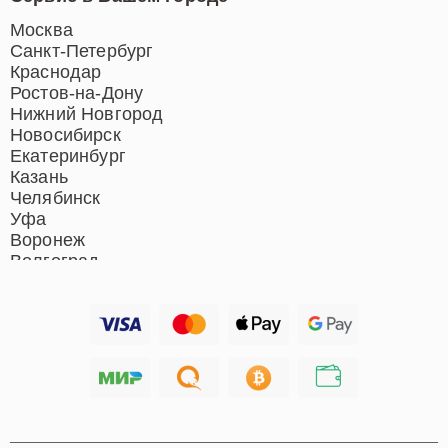
Ремонт индукционных плит
Ремонт роботов-пылесосов
Москва
Ремонт гладильных систем
Санкт-Петербург
Ремонт отпаривателей
Краснодар
Ремонт вертикальных
Ростов-на-Дону
пылесосов
Нижний Новгород
Новосибирск
Екатеринбург
Казань
Челябинск
Уфа
Воронеж
Волгоград
Барнаул
Ижевск
Тольятти
Ярославль
Саратов
Хабаровск
Томск
Тюмень