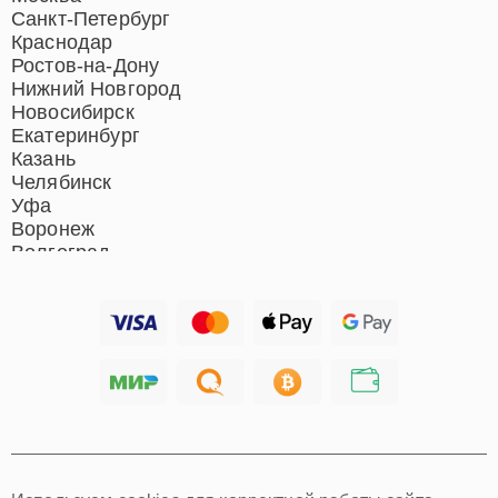
Ремонт гладильных систем
Санкт-Петербург
Ремонт отпаривателей
Краснодар
Ремонт вертикальных
Ростов-на-Дону
пылесосов
Нижний Новгород
Новосибирск
Екатеринбург
Казань
Челябинск
Уфа
Воронеж
Волгоград
Барнаул
Ижевск
Тольятти
Ярославль
Саратов
Хабаровск
Томск
Тюмень
Иркутск
Самара