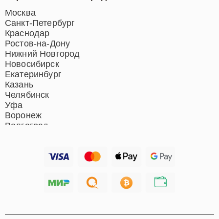
Ремонт индукционных плит
Ремонт роботов-пылесосов
Москва
Ремонт гладильных систем
Санкт-Петербург
Ремонт отпаривателей
Краснодар
Ремонт вертикальных
Ростов-на-Дону
пылесосов
Нижний Новгород
Новосибирск
Екатеринбург
Казань
Челябинск
Уфа
Воронеж
Волгоград
Барнаул
Ижевск
Тольятти
Ярославль
Саратов
Хабаровск
Томск
Тюмень
Иркутск