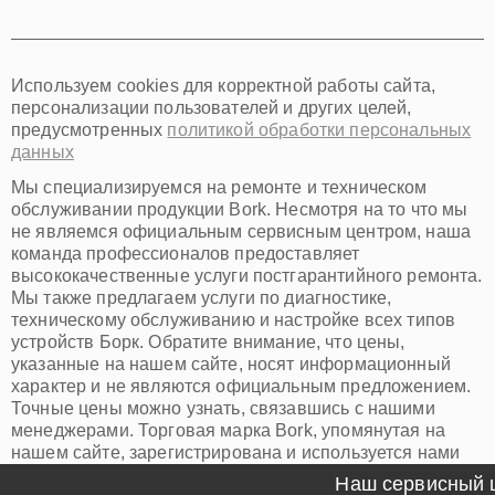
Томск
Тюмень
Иркутск
Самара
Используем cookies для корректной работы сайта,
Омск
персонализации пользователей и других целей,
Красноярск
предусмотренных
политикой обработки персональных
Пермь
данных
Ульяновск
Киров
Мы специализируемся на ремонте и техническом
Архангельск
обслуживании продукции Bork. Несмотря на то что мы
Астрахань
не являемся официальным сервисным центром, наша
команда профессионалов предоставляет
Белгород
высококачественные услуги постгарантийного ремонта.
Благовещенск
Мы также предлагаем услуги по диагностике,
Брянск
техническому обслуживанию и настройке всех типов
Владивосток
устройств Борк. Обратите внимание, что цены,
Владикавказ
указанные на нашем сайте, носят информационный
Владимир
характер и не являются официальным предложением.
Волжский
Точные цены можно узнать, связавшись с нашими
Вологда
менеджерами. Торговая марка Bork, упомянутая на
Грозный
нашем сайте, зарегистрирована и используется нами
Иваново
исключительно для информационных целей.
Наш сервисный це
Йошкар-Ола