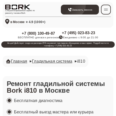
Заказать звонок
Специализированный сервис по
ремонту техники Bork
в Москве
⭐ 4.9 (1000+)
+7 (495) 023-83-23
+7 (800) 100-49-87
БЕСПЛАТНО для всех регионов
Ежедневно с 9:00 до 21:00
Акция! Действует скидка в размере 25% на ремонт при первом обращении в наш сервис. Подробности по
телефону +7 (495) 023-83-23
Главная
Гладильная система
i810
Ремонт гладильной системы
Bork i810
в Москве
Бесплатная диагностика
Бесплатный выезд мастера или курьера