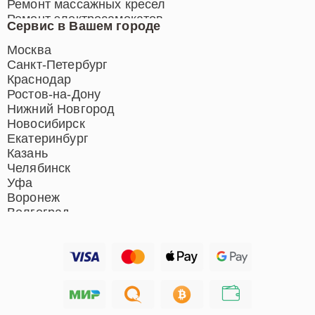
Ремонт массажных кресел
Ремонт электросамокатов
Сервис в Вашем городе
Ремонт индукционных плит
Ремонт роботов-пылесосов
Москва
Ремонт гладильных систем
Санкт-Петербург
Ремонт отпаривателей
Краснодар
Ремонт вертикальных
Ростов-на-Дону
пылесосов
Нижний Новгород
Новосибирск
Екатеринбург
Казань
Челябинск
Уфа
Воронеж
Волгоград
Барнаул
Ижевск
Тольятти
Ярославль
Саратов
Хабаровск