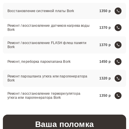
Восстановление системной платы Bork
1350
Ремонт / восстановление датчиков нагрева воды
1370
Bork
Ремонт / восстановление FLASH флеш памяти
1370
Bork
Ремонт, переборка пароклапана Bork
1450
Ремонт парошланга утюга или парогенератора
1320
Bork
Ремонт / восстановление терморегулятора
1350
утюга или парогенератора Bork
Ваша поломка