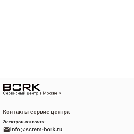
предотвращает серьезные поломки и продлевает срок
службы устройства. Мы расположены по адресу
улица Шаболовка, 52, где вы можете передать
устройство нашим специалистам. Для консультации
или записи на ремонт свяжитесь с нами по телефону
+7 (495) 023-83-23. Наши сотрудники ответят на все
вопросы и уточнят сроки и стоимость работ.
Выбирая наш сервисный центр гладильной системы
Bork i810 в Москве, вы доверяете свою технику
профессионалам, которые заботятся о вашем
комфорте. Мы делаем процесс ремонта прозрачным и
удобным. Обращайтесь к нам за ремонтом платы
Сервисный центр
в Москве
гладильной системы Bork i810 в Москве — мы вернем
вашему устройству идеальную работоспособность!
Контакты сервис центра
Электронная почта:
info@screm-bork.ru