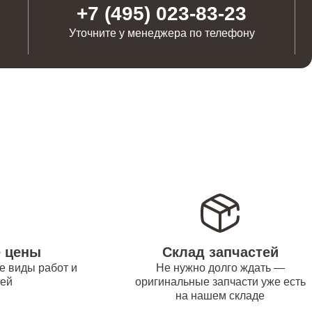
от 1100
+7 (495) 023-83-23
Уточните у менеджера по телефону
от 1250
от 500
от 550
от 450
е цены
Склад запчастей
е виды работ и
Не нужно долго ждать —
тей
оригинальные запчасти уже есть
на нашем складе
от 1000