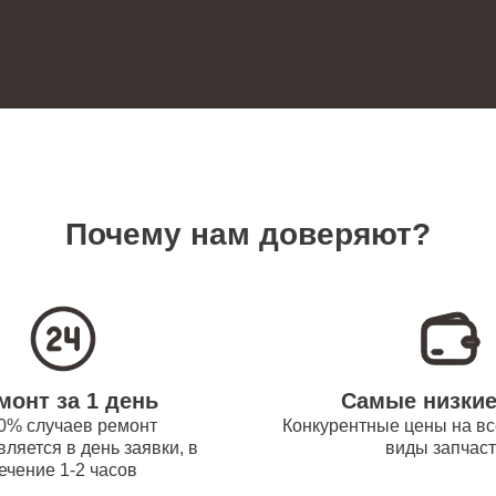
60
ревателей Bork
 платы управления
70
новление) водонагревателей Bork
замена датчика температуры
80
ревателей Bork
Почему нам доверяют?
прокладки водонагревателей Bork
90
 модуля управления
100
монт за 1 день
Самые низки
ревателей Bork
0% случаев ремонт
Конкурентные цены на вс
ляется в день заявки, в
виды запчас
ечение 1-2 часов
труб поступления воды
70