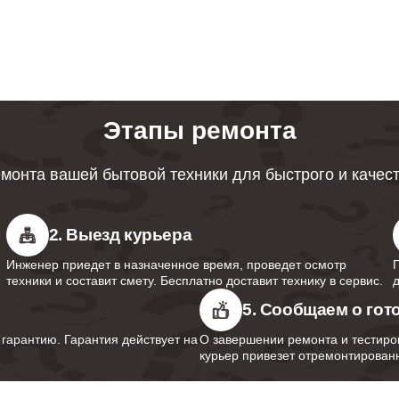
ревателей Bork
ция протечек водонагревателей
110
Этапы ремонта
 мембраны водонагревателей Bork
100
монта вашей бытовой техники для быстрого и качес
анода водонагревателей Bork
70
2. Выезд курьера
Инженер приедет в назначенное время, проведет осмотр
 термопредохранителя
техники и составит смету. Бесплатно доставит технику в сервис.
60
ревателей Bork
5. Сообщаем о гот
арантию. Гарантия действует на
О завершении ремонта и тестиро
курьер привезет отремонтированн
предохранительного клапана
40
ревателей Bork