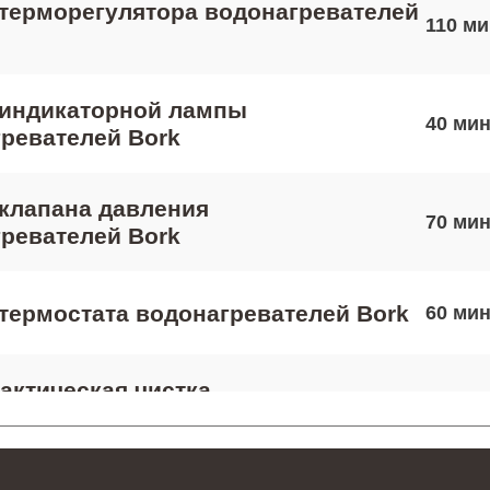
терморегулятора водонагревателей
110
 индикаторной лампы
40
ревателей Bork
клапана давления
70
ревателей Bork
термостата водонагревателей Bork
60
ктическая чистка
80
ревателей Bork
 платы управления