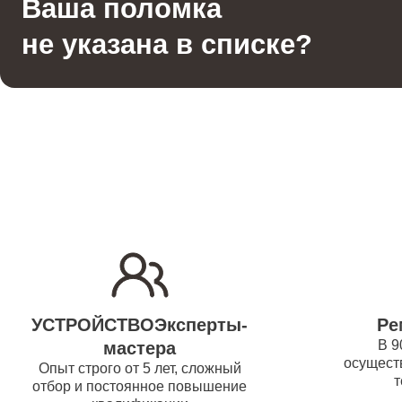
Ваша поломка
Гладильная система
водонаг
не указана в списке?
Отпариватель
Ремонт
(восста
Вертикальный пылесос
Ремонт/
водонаг
Ремонт 
Ремонт
УСТРОЙСТВОЭксперты-
Ре
водонаг
В 9
мастера
осуществ
Опыт строго от 5 лет, сложный
т
отбор и постоянное повышение
Ремонт 