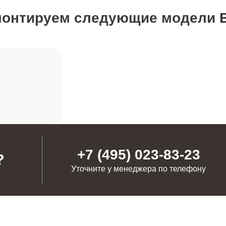
монтируем следующие модели
от 50 минут
от 80 минут
от 80 минут
от 70 минут
+7 (495) 023-83-23
?
Уточните у менеджера по телефону
от 60 минут