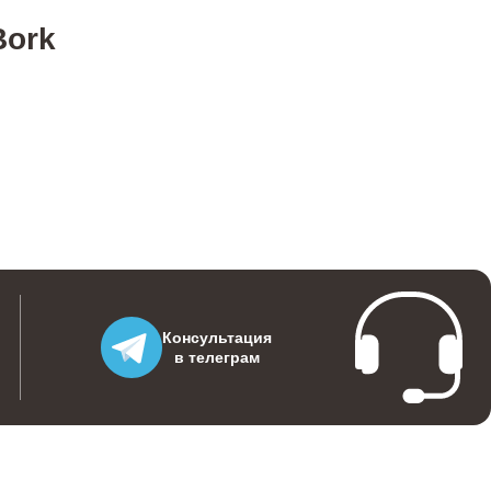
Bork
500
900
2500
1100
Консультация
в телеграм
400