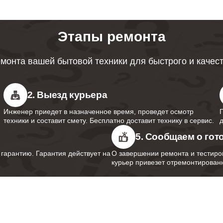
от 70 минут
Этапы ремонта
от 60 минут
монта вашей бытовой техники для быстрого и качес
2. Выезд курьера
Инженер приедет в назначенное время, проведет осмотр
техники и составит смету. Бесплатно доставит технику в сервис.
5. Сообщаем о гот
арантию. Гарантия действует на
О завершении ремонта и тестиро
курьер привезет отремонтированн