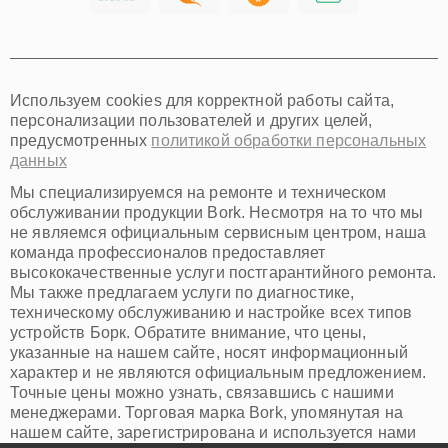
Хабаровск
Томск
Тюмень
Иркутск
Самара
Используем cookies для корректной работы сайта,
Омск
персонализации пользователей и других целей,
Красноярск
предусмотренных
политикой обработки персональных
Пермь
данных
Ульяновск
Киров
Мы специализируемся на ремонте и техническом
Архангельск
обслуживании продукции Bork. Несмотря на то что мы
Астрахань
не являемся официальным сервисным центром, наша
команда профессионалов предоставляет
Белгород
высококачественные услуги постгарантийного ремонта.
Благовещенск
Мы также предлагаем услуги по диагностике,
Брянск
техническому обслуживанию и настройке всех типов
Владивосток
устройств Борк. Обратите внимание, что цены,
Владикавказ
указанные на нашем сайте, носят информационный
Владимир
характер и не являются официальным предложением.
Волжский
Точные цены можно узнать, связавшись с нашими
Вологда
менеджерами. Торговая марка Bork, упомянутая на
Грозный
нашем сайте, зарегистрирована и используется нами
Иваново