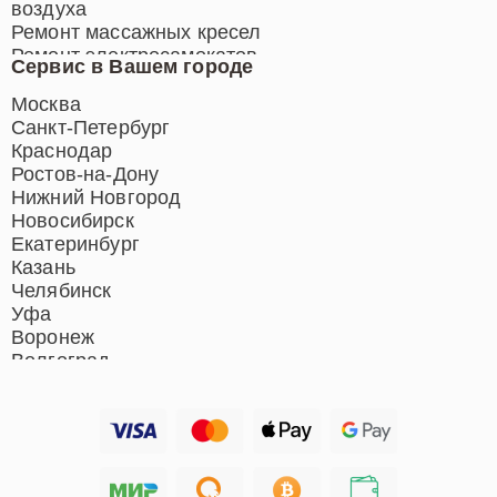
воздуха
Ремонт массажных кресел
Ремонт электросамокатов
Сервис в Вашем городе
Ремонт индукционных плит
Ремонт роботов-пылесосов
Москва
Ремонт гладильных систем
Санкт-Петербург
Ремонт отпаривателей
Краснодар
Ремонт вертикальных
Ростов-на-Дону
пылесосов
Нижний Новгород
Новосибирск
Екатеринбург
Казань
Челябинск
Уфа
Воронеж
Волгоград
Барнаул
Ижевск
Тольятти
Ярославль
Саратов