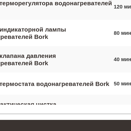
терморегулятора водонагревателей
120
 индикаторной лампы
80
ревателей Bork
клапана давления
40
ревателей Bork
термостата водонагревателей Bork
50
ктическая чистка
90
ревателей Bork
 платы управления