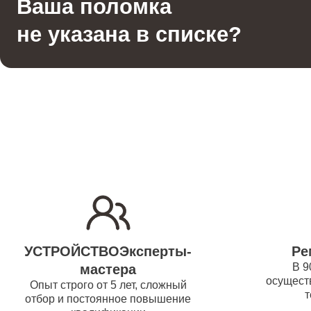
Ваша поломка
Гладильная система
водонаг
не указана в списке?
Отпариватель
Ремонт
(восста
Вертикальный пылесос
Ремонт/
водонаг
Ремонт 
Ремонт
УСТРОЙСТВОЭксперты-
Ре
водонаг
В 9
мастера
осуществ
Опыт строго от 5 лет, сложный
т
отбор и постоянное повышение
Ремонт 