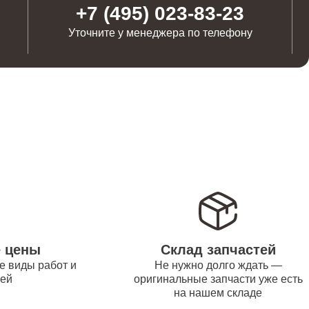
от 1100
+7 (495) 023-83-23
Уточните у менеджера по телефону
от 1250
от 500
от 550
от 450
е цены
Склад запчастей
е виды работ и
Не нужно долго ждать —
тей
оригинальные запчасти уже есть
на нашем складе
от 1000