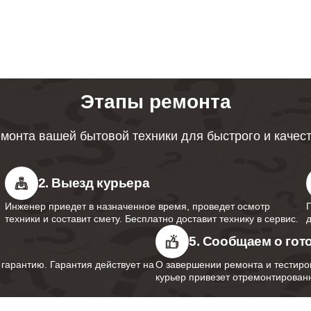
ревателей Bork
ция протечек водонагревателей
50
Этапы ремонта
 мембраны водонагревателей Bork
90
монта вашей бытовой техники для быстрого и качес
анода водонагревателей Bork
60
2. Выезд курьера
Инженер приедет в назначенное время, проведет осмотр
 термопредохранителя
техники и составит смету. Бесплатно доставит технику в сервис.
120
ревателей Bork
5. Сообщаем о гот
арантию. Гарантия действует на
О завершении ремонта и тестиро
курьер привезет отремонтированн
предохранительного клапана
70
ревателей Bork