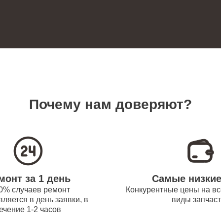
60
ревателей Bork
 платы управления
80
новление) водонагревателей Bork
замена датчика температуры
70
ревателей Bork
Почему нам доверяют?
прокладки водонагревателей Bork
90
 модуля управления
70
монт за 1 день
Самые низки
ревателей Bork
0% случаев ремонт
Конкурентные цены на вс
ляется в день заявки, в
виды запчас
ечение 1-2 часов
труб поступления воды
80