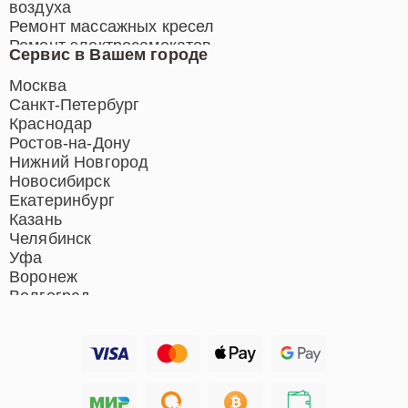
воздуха
Ремонт массажных кресел
Ремонт электросамокатов
Сервис в Вашем городе
Ремонт индукционных плит
Ремонт роботов-пылесосов
Москва
Ремонт гладильных систем
Санкт-Петербург
Ремонт отпаривателей
Краснодар
Ремонт вертикальных
Ростов-на-Дону
пылесосов
Нижний Новгород
Новосибирск
Екатеринбург
Казань
Челябинск
Уфа
Воронеж
Волгоград
Барнаул
Ижевск
Тольятти
Ярославль
Саратов