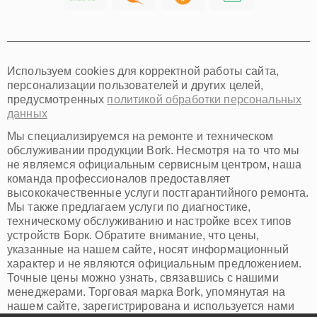
Хабаровск
Томск
Тюмень
Иркутск
Самара
Используем cookies для корректной работы сайта,
Омск
персонализации пользователей и других целей,
Красноярск
предусмотренных
политикой обработки персональных
Пермь
данных
Ульяновск
Киров
Мы специализируемся на ремонте и техническом
Архангельск
обслуживании продукции Bork. Несмотря на то что мы
Астрахань
не являемся официальным сервисным центром, наша
команда профессионалов предоставляет
Белгород
высококачественные услуги постгарантийного ремонта.
Благовещенск
Мы также предлагаем услуги по диагностике,
Брянск
техническому обслуживанию и настройке всех типов
Владивосток
устройств Борк. Обратите внимание, что цены,
Владикавказ
указанные на нашем сайте, носят информационный
Владимир
характер и не являются официальным предложением.
Волжский
Точные цены можно узнать, связавшись с нашими
Вологда
менеджерами. Торговая марка Bork, упомянутая на
Грозный
нашем сайте, зарегистрирована и используется нами
Иваново